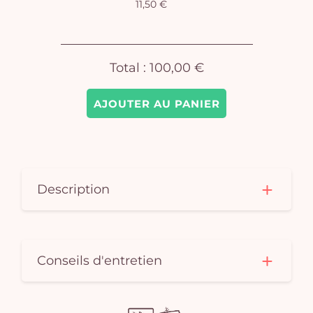
11,50 €
pan
e
vi
Total :
100,00 €
AJOUTER AU PANIER
Description
Conseils d'entretien