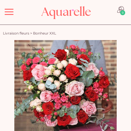
Menu
0
Livraison fleurs
>
Bonheur XXL