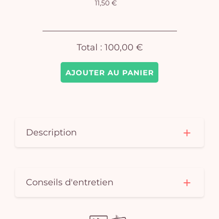
11,50 €
pan
e
vi
Total :
100,00 €
AJOUTER AU PANIER
Description
Conseils d'entretien