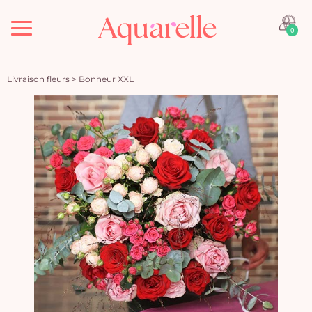
Menu
0
Livraison fleurs
>
Bonheur XXL