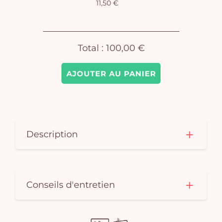
11,50 €
pan
e
vi
Total :
100,00 €
AJOUTER AU PANIER
Description
Conseils d'entretien