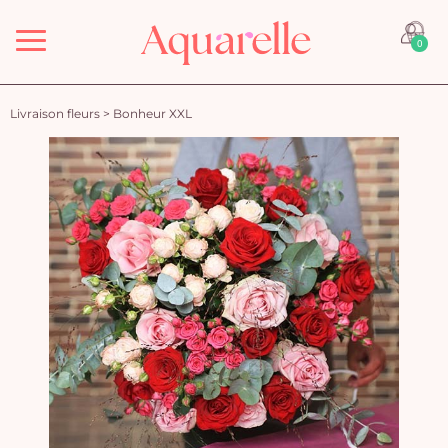
Menu
0
Livraison fleurs
>
Bonheur XXL