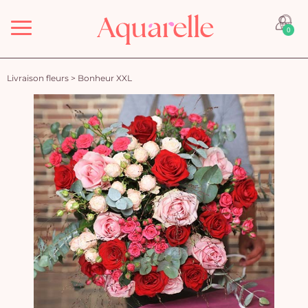
Menu
0
Livraison fleurs
>
Bonheur XXL