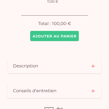
11,50 €
pan
e
vi
Total :
100,00 €
AJOUTER AU PANIER
Description
Conseils d'entretien