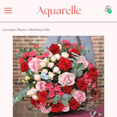
Menu
0
Livraison fleurs
>
Bonheur XXL