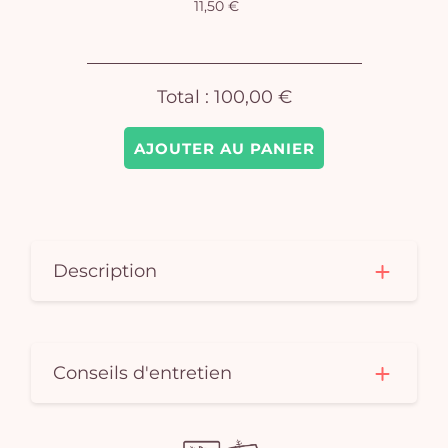
11,50 €
pan
e
vi
Total :
100,00 €
AJOUTER AU PANIER
Description
Conseils d'entretien