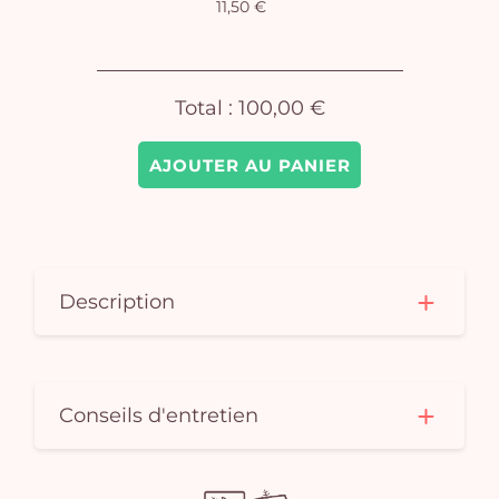
11,50 €
pan
e
vi
Total :
100,00 €
AJOUTER AU PANIER
Description
Conseils d'entretien