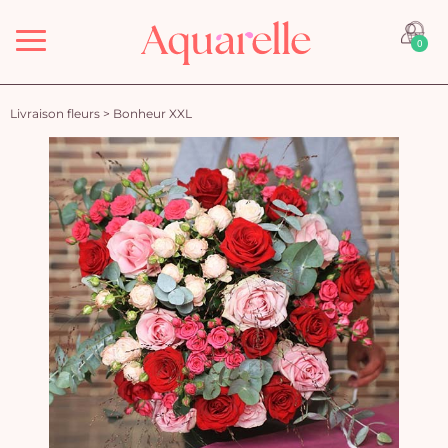
Menu
0
Livraison fleurs
>
Bonheur XXL