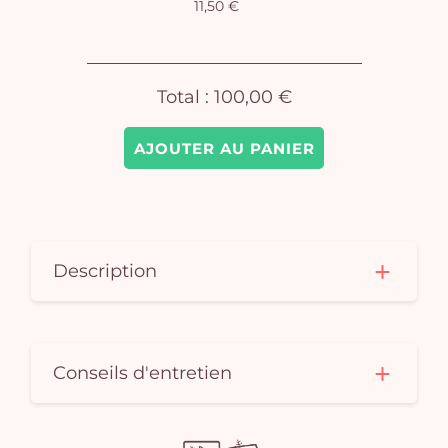
11,50 €
pan
e
vi
Total :
100,00 €
AJOUTER AU PANIER
Description
Conseils d'entretien