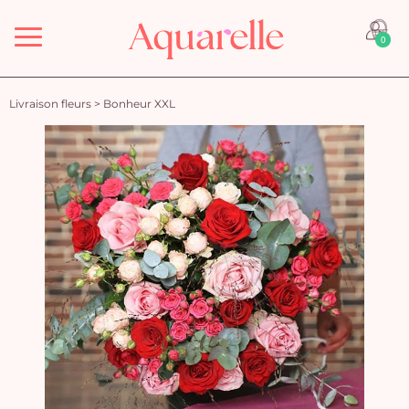
Menu
0
Livraison fleurs
>
Bonheur XXL