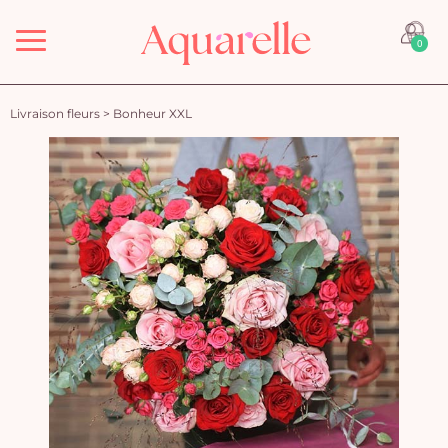
Menu
0
Livraison fleurs
>
Bonheur XXL