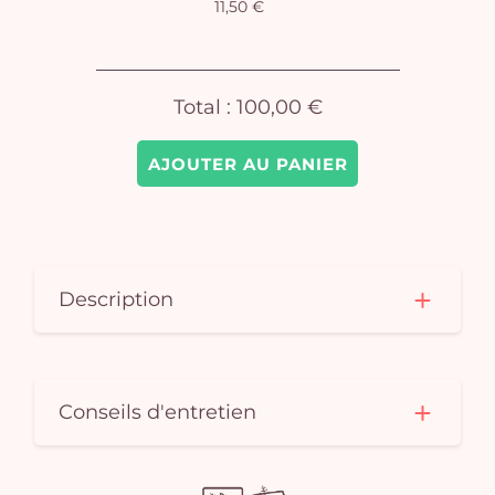
11,50 €
pan
e
vi
Total :
100,00 €
AJOUTER AU PANIER
Description
Conseils d'entretien