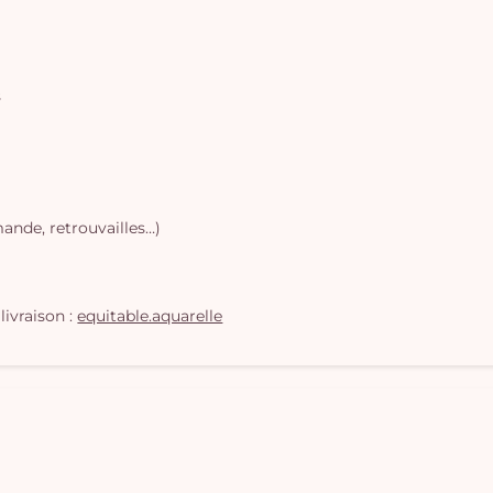
s
ande, retrouvailles…)
livraison :
equitable.aquarelle