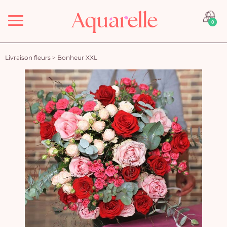
Menu
0
Livraison fleurs
>
Bonheur XXL