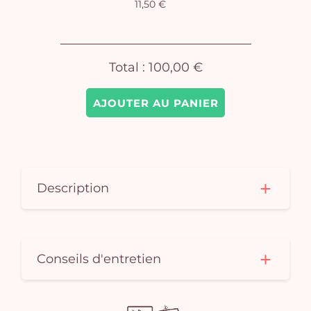
11,50 €
pan
e
vi
Total :
100,00 €
AJOUTER AU PANIER
Description
Conseils d'entretien