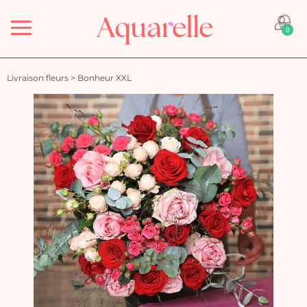
Menu
0
Livraison fleurs
>
Bonheur XXL