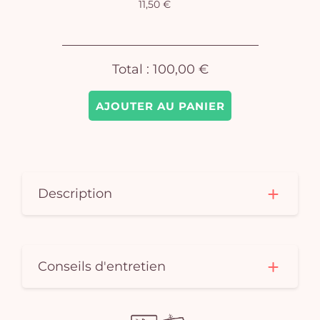
11,50 €
pan
e
vi
Total :
100,00 €
AJOUTER AU PANIER
Description
Conseils d'entretien