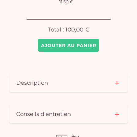
11,50 €
pan
e
vi
Total :
100,00 €
AJOUTER AU PANIER
Description
Conseils d'entretien