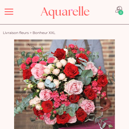
Menu
0
Livraison fleurs
>
Bonheur XXL