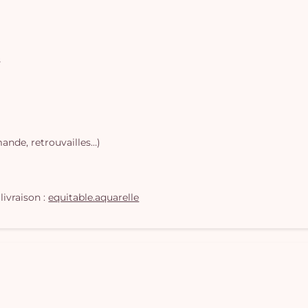
s
ande, retrouvailles…)
livraison :
equitable.aquarelle