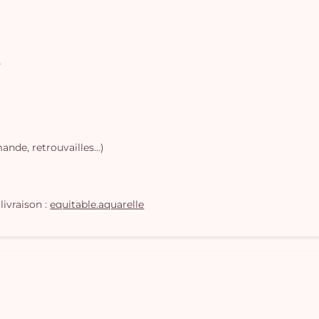
s
ande, retrouvailles…)
livraison :
equitable.aquarelle