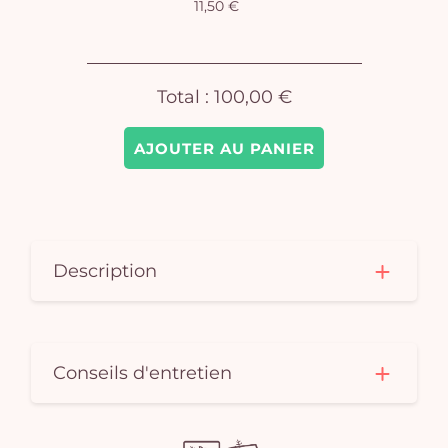
11,50 €
pan
e
vi
Total :
100,00 €
AJOUTER AU PANIER
Description
Conseils d'entretien