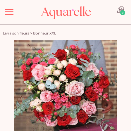
Menu
0
Livraison fleurs
>
Bonheur XXL