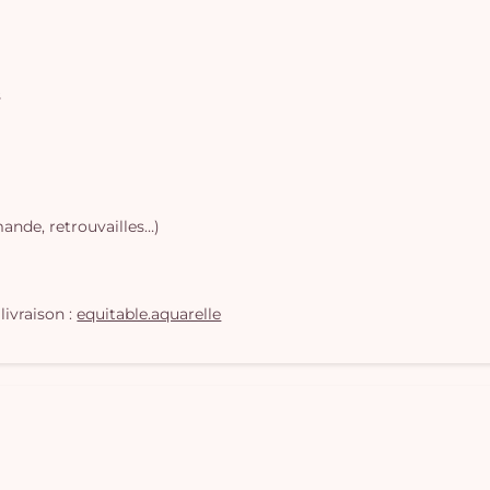
s
ande, retrouvailles…)
livraison :
equitable.aquarelle