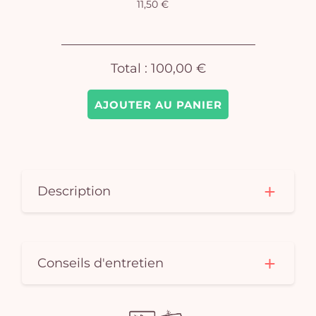
11,50 €
pan
e
vi
Total :
100,00 €
AJOUTER AU PANIER
Description
Conseils d'entretien