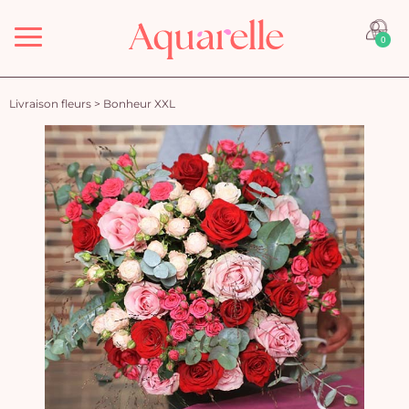
Menu
0
Livraison fleurs
>
Bonheur XXL