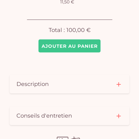
11,50 €
pan
e
vi
Total :
100,00 €
AJOUTER AU PANIER
Description
Conseils d'entretien