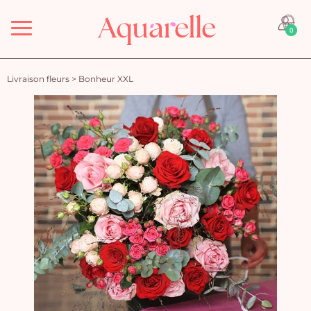
Menu
0
Livraison fleurs
>
Bonheur XXL