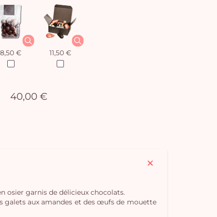
8,50 €
11,50 €
40,00 €
Vo
pan
e
 osier garnis de délicieux chocolats.
, des galets aux amandes et des œufs de mouette
vi