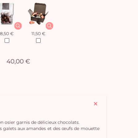
8,50 €
11,50 €
40,00 €
Vo
pan
e
 osier garnis de délicieux chocolats.
, des galets aux amandes et des œufs de mouette
vi