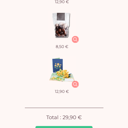
12,90 €
Vo
pan
e
8,50 €
vi
12,90 €
Total :
29,90 €