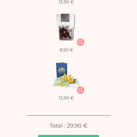
12,90 €
Vo
pan
e
8,50 €
vi
12,90 €
Total :
29,90 €