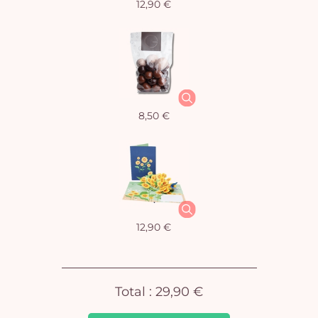
12,90 €
Vo
pan
e
8,50 €
vi
12,90 €
Total :
29,90 €