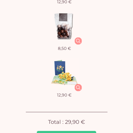
12,90 €
Vo
pan
e
8,50 €
vi
12,90 €
Total :
29,90 €