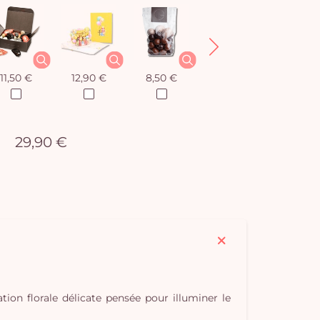
11,50 €
12,90 €
8,50 €
12,90 €
29,90 €
Vo
ation florale délicate pensée pour illuminer le