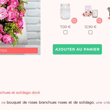
7,00 €
12,90 €
AJOUTER AU PANIER
PRIX
nchues et solidago doré
c ce
bouquet de roses branchues roses et de solidago
, une cré