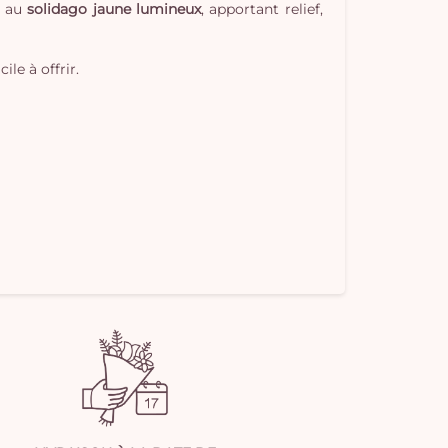
pan
t au
solidago jaune lumineux
, apportant relief,
e
vi
le à offrir.