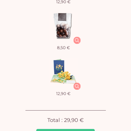
12,90 €
Vo
pan
e
8,50 €
vi
12,90 €
Total :
29,90 €