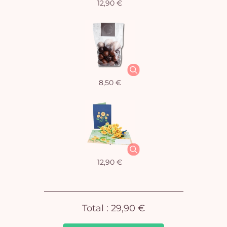
12,90 €
Vo
pan
e
8,50 €
vi
12,90 €
Total :
29,90 €