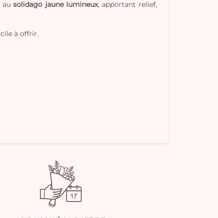
pan
t au
solidago jaune lumineux
, apportant relief,
e
vi
le à offrir.