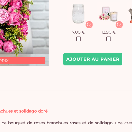
7,00 €
12,90 €
AJOUTER AU PANIER
PRIX
nchues et solidago doré
c ce
bouquet de roses branchues roses et de solidago
, une cré