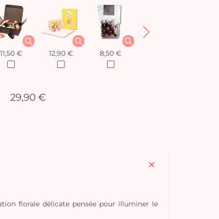
11,50 €
12,90 €
8,50 €
12,90 €
29,90 €
Vo
ation florale délicate pensée pour illuminer le