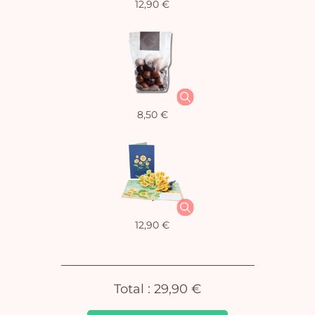
12,90 €
Vo
pan
e
8,50 €
vi
12,90 €
Total :
29,90 €