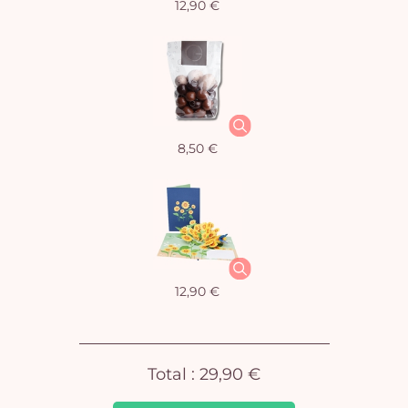
12,90 €
Vo
pan
e
8,50 €
vi
12,90 €
Total :
29,90 €