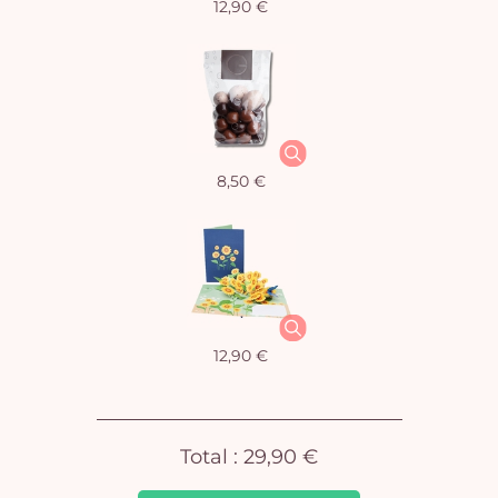
12,90 €
Vo
pan
e
8,50 €
vi
12,90 €
Total :
29,90 €