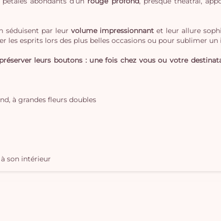
es pétales abondants d’un
rouge profond
, presque théâtral, ap
rm séduisent par leur
volume impressionnant
et leur allure soph
er les esprits lors des plus belles occasions ou pour sublimer un 
réserver leurs boutons : une fois chez vous ou votre destinata
nd, à grandes fleurs doubles
à son intérieur