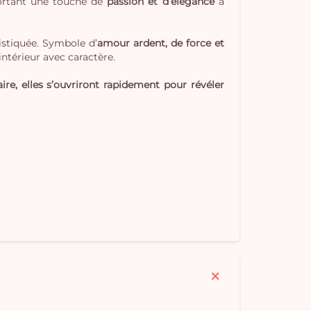
portant une touche de
passion et d’élégance
à
istiquée. Symbole d’
amour ardent, de force et
intérieur avec caractère.
ire, elles s’ouvriront rapidement pour révéler
Vo
pan
e
vi