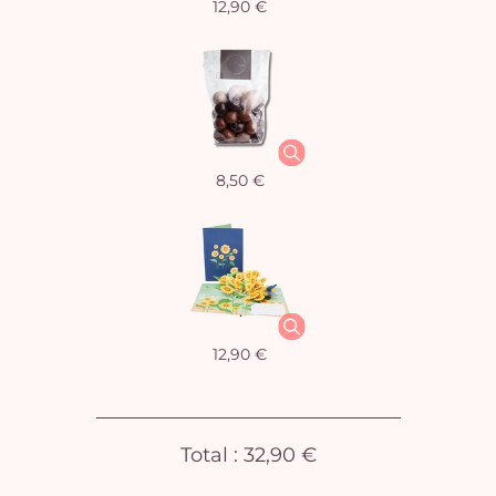
12,90 €
Vo
8,50 €
pan
e
vi
12,90 €
Total :
32,90 €