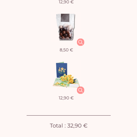
12,90 €
Vo
8,50 €
pan
e
vi
12,90 €
Total :
32,90 €