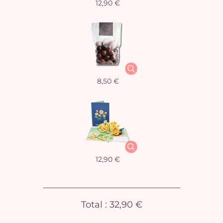
12,90 €
Vo
8,50 €
pan
e
vi
12,90 €
Total :
32,90 €