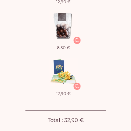
12,90 €
Vo
8,50 €
pan
e
vi
12,90 €
Total :
32,90 €