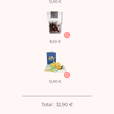
12,90 €
Vo
8,50 €
pan
e
vi
12,90 €
Total :
32,90 €