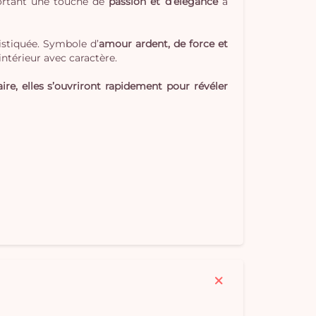
portant une touche de
passion et d’élégance
à
istiquée. Symbole d’
amour ardent, de force et
intérieur avec caractère.
ire, elles s’ouvriront rapidement pour révéler
Vo
pan
e
vi