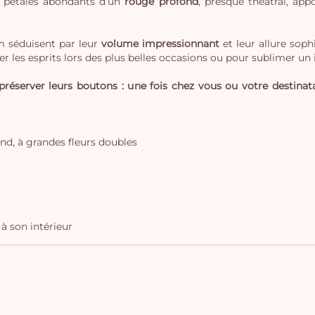
es pétales abondants d’un
rouge profond
, presque théâtral, ap
rm séduisent par leur
volume impressionnant
et leur allure soph
er les esprits lors des plus belles occasions ou pour sublimer un 
réserver leurs boutons : une fois chez vous ou votre destinata
nd, à grandes fleurs doubles
à son intérieur