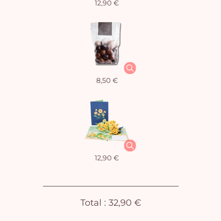
12,90 €
Vo
8,50 €
pan
e
vi
12,90 €
Total :
32,90 €