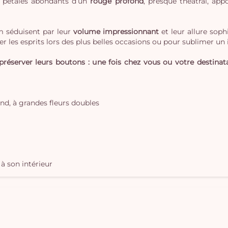
es pétales abondants d’un
rouge profond
, presque théâtral, ap
rm séduisent par leur
volume impressionnant
et leur allure soph
er les esprits lors des plus belles occasions ou pour sublimer un 
réserver leurs boutons : une fois chez vous ou votre destinata
nd, à grandes fleurs doubles
à son intérieur