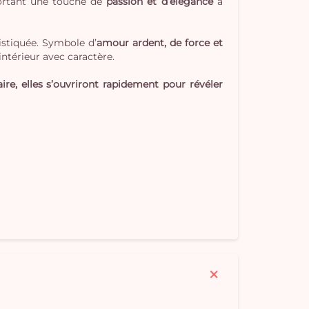
portant une touche de
passion et d’élégance
à
istiquée. Symbole d’
amour ardent, de force et
intérieur avec caractère.
ire, elles s’ouvriront rapidement pour révéler
Vo
pan
e
vi