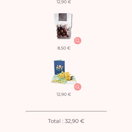
12,90 €
Vo
8,50 €
pan
e
vi
12,90 €
Total :
32,90 €