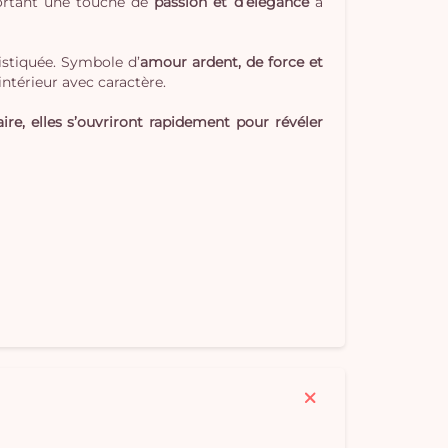
portant une touche de
passion et d’élégance
à
istiquée. Symbole d’
amour ardent, de force et
intérieur avec caractère.
ire, elles s’ouvriront rapidement pour révéler
Vo
pan
e
vi