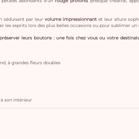
es pétales abondants d’un
rouge profond
, presque théâtral, ap
rm séduisent par leur
volume impressionnant
et leur allure soph
er les esprits lors des plus belles occasions ou pour sublimer un 
réserver leurs boutons : une fois chez vous ou votre destinata
nd, à grandes fleurs doubles
à son intérieur