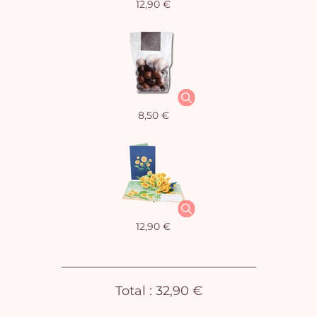
12,90 €
Vo
8,50 €
pan
e
vi
12,90 €
Total :
32,90 €