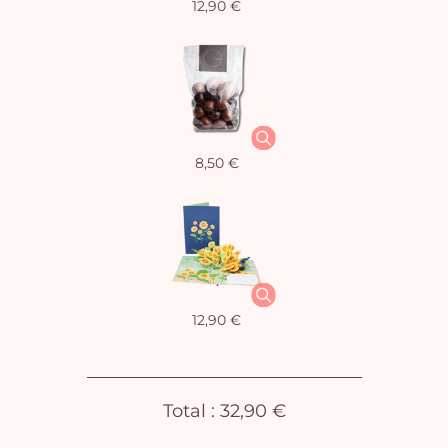
12,90 €
Vo
8,50 €
pan
e
vi
12,90 €
Total :
32,90 €