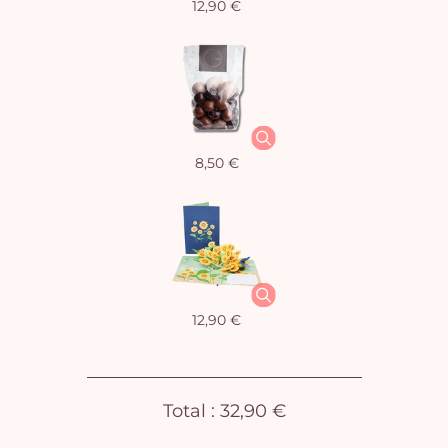
12,90 €
Vo
8,50 €
pan
e
vi
12,90 €
Total :
32,90 €