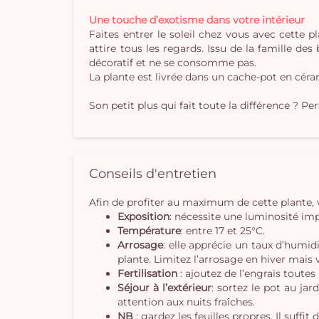
Une touche d’exotisme dans votre intérieur
Faites entrer le soleil chez vous avec cette 
attire tous les regards. Issu de la famille des
décoratif et ne se consomme pas.
La plante est livrée dans un cache-pot en céra
Son petit plus qui fait toute la différence ? P
Conseils d'entretien
Afin de profiter au maximum de cette plante, 
Exposition
: nécessite une luminosité impo
Température
: entre 17 et 25°C.
Arrosage
: elle apprécie un taux d’humid
plante. Limitez l’arrosage en hiver mais v
Fertilisation
: ajoutez de l’engrais toutes
Séjour à l’extérieur
: sortez le pot au ja
attention aux nuits fraîches.
NB
: gardez les feuilles propres. Il suff