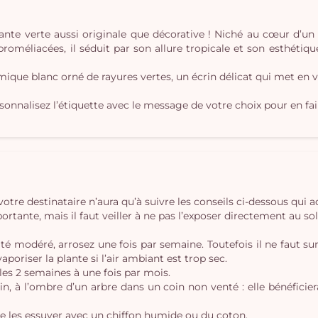
plante verte aussi originale que décorative ! Niché au cœur d’un
 broméliacées, il séduit par son allure tropicale et son esthétiq
mique blanc orné de rayures vertes, un écrin délicat qui met en v
ersonnalisez l’étiquette avec le message de votre choix pour en f
votre destinataire n’aura qu’à suivre les conseils ci-dessous 
rtante, mais il faut veiller à ne pas l’exposer directement au sole
ité modéré, arrosez une fois par semaine. Toutefois il ne faut s
aporiser la plante si l’air ambiant est trop sec.
 les 2 semaines à une fois par mois.
rdin, à l’ombre d’un arbre dans un coin non venté : elle bénéficie
it de les essuyer avec un chiffon humide ou du coton.