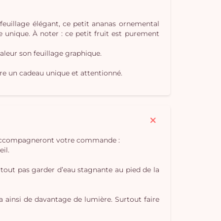
 feuillage élégant, ce petit ananas ornemental
ue unique. À noter : ce petit fruit est purement
Vo
aleur son feuillage graphique.
pan
aire un cadeau unique et attentionné.
e
vi
qui accompagneront votre commande :
il.
urtout pas garder d’eau stagnante au pied de la
ra ainsi de davantage de lumière. Surtout faire