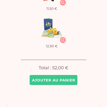
11,50 €
Vo
pan
e
vi
12,90 €
Total :
52,00 €
AJOUTER AU PANIER