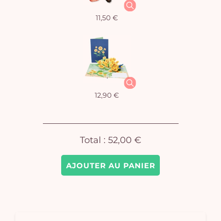
11,50 €
Vo
pan
e
vi
12,90 €
Total :
52,00 €
AJOUTER AU PANIER