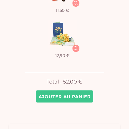
11,50 €
Vo
pan
e
vi
12,90 €
Total :
52,00 €
AJOUTER AU PANIER